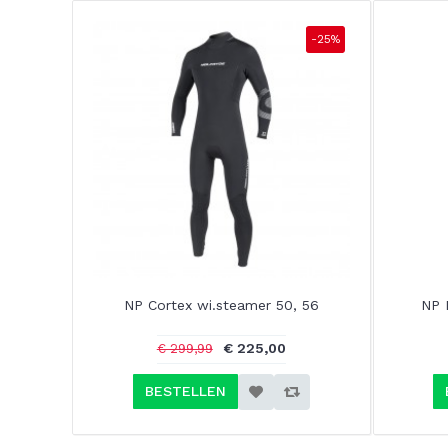
-25%
NP Cortex wi.steamer 50, 56
NP 
€ 225,00
€ 299,99
BESTELLEN