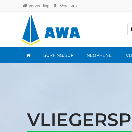
Over ons
Verzending
SURFING/SUP
NEOPRENE
VL
VLIEGERS