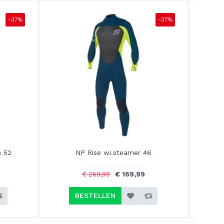
-37%
-37%
n 52
NP Rise wi.steamer 46
NP Ri
€ 169,99
€ 269,99
BESTELLEN