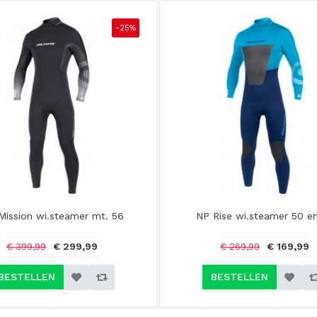
-25%
Mission wi.steamer mt. 56
NP Rise wi.steamer 50 e
€ 299,99
€ 169,99
€ 399,99
€ 269,99
BESTELLEN
BESTELLEN