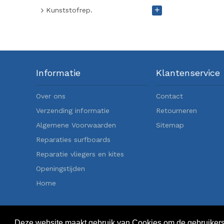
+
Kunststofrep.
Informatie
Klantenservice
Over ons
Contact
Verzending informatie
Retourneren
Algemene Voorwaarden
Sitemap
Reparaties surfboards
Reparatie vliegers en kites
Openingstijden
Home
Deze website maakt gebruik van Cookies om de gebruikers