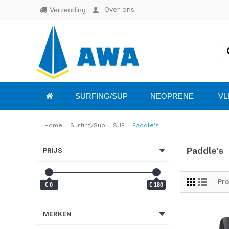
Over ons
Verzending
SURFING/SUP
NEOPRENE
VL
Home
Surfing/Sup
SUP
Paddle's
Paddle's
PRIJS
Pro
€ 0
€ 180
MERKEN