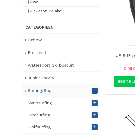
Awa
JP Jason Polakov
CATEGORIEEN
Oxbow
Pro Limit
JP SUP p
Watersport Ski buscuit
€ 99,
Junior shorty
BESTEL
-
Surfing/Sup
+
Windsurfing
+
Kitesurfing
+
Golfsurfing