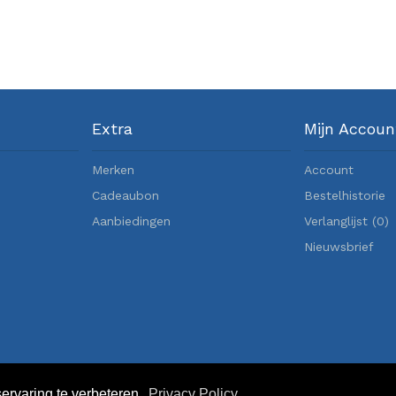
Extra
Mijn Accoun
Merken
Account
Cadeaubon
Bestelhistorie
Aanbiedingen
Verlanglijst (
0
)
Nieuwsbrief
ervaring te verbeteren.
Privacy Policy