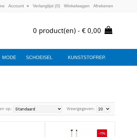
me
Account
Verlanglijst (
0
)
Winkelwagen
Afrekenen
0 product(en) - € 0,00
MODE
SCHOEISEL
KUNSTSTOFREP.
en op:
Weergegeven:
-11%