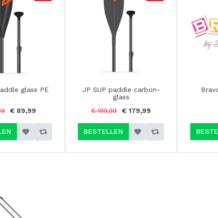
addle glass PE
JP SUP paddle carbon-
Brav
glass
€ 89,99
€ 179,99
99
€ 199,99
LEN
BESTELLEN
BESTE