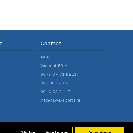
t
Contact
AWA
Wanraaij 59 A
6673 DM ANDELST
026 35 16 016
06 13 05 24 47
info@awa-sports.nl
Sluiten
Voorkeuren
Accepteren