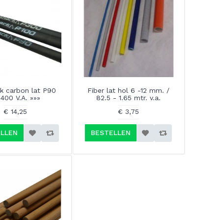
k carbon lat P90
Fiber lat hol 6 -12 mm. /
P400 V.A. »»»
82.5 - 1.65 mtr. v.a.
€ 14,25
€ 3,75
LLEN
BESTELLEN