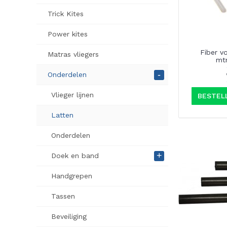
Trick Kites
Power kites
Fiber v
Matras vliegers
mtr
-
Onderdelen
Vlieger lijnen
BESTEL
Latten
Onderdelen
+
Doek en band
Handgrepen
Tassen
Beveiliging