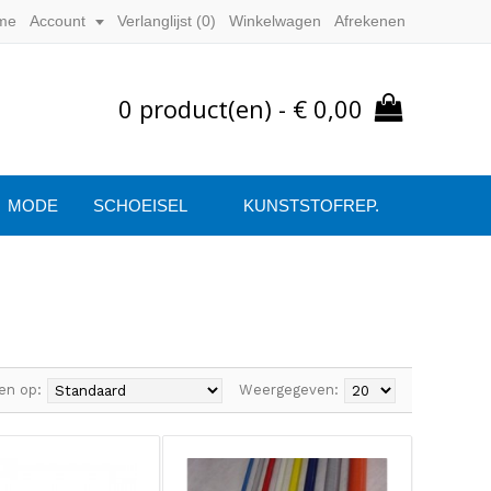
me
Account
Verlanglijst (
0
)
Winkelwagen
Afrekenen
0 product(en) - € 0,00
MODE
SCHOEISEL
KUNSTSTOFREP.
en op:
Weergegeven: