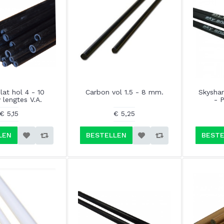
lat hol 4 - 10
Carbon vol 1.5 - 8 mm.
Skyshar
 lengtes V.A.
- 
€ 5,15
€ 5,25
LEN
BESTELLEN
BESTE