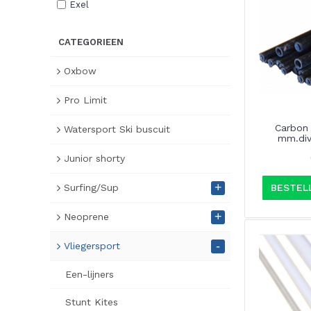
Exel
CATEGORIEEN
Oxbow
Pro Limit
Carbon 
Watersport Ski buscuit
mm.div
Junior shorty
+
BESTEL
Surfing/Sup
+
Neoprene
-
Vliegersport
Een-lijners
Stunt Kites