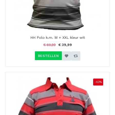
HH Polo k.m. M + XXL kleur wit
€ 39,99
€ 69,99
BESTELLEN
-43%