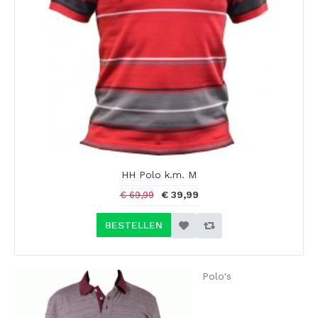
HH Polo k.m. M
€ 39,99
€ 69,99
BESTELLEN
Polo's