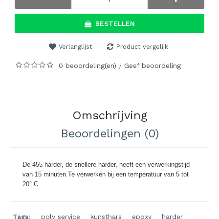
BESTELLEN
Verlanglijst
Product vergelijk
0 beoordeling(en)
Geef beoordeling
/
Omschrijving
Beoordelingen (0)
De 4
55 harder, de snellere harder, heeft een verwerkingstijd
van 1
5 minuten.Te verwerken bij een temperatuur van
5 tot
20
° C.
poly service
,
kunsthars
,
epoxy
,
harder
Tags: