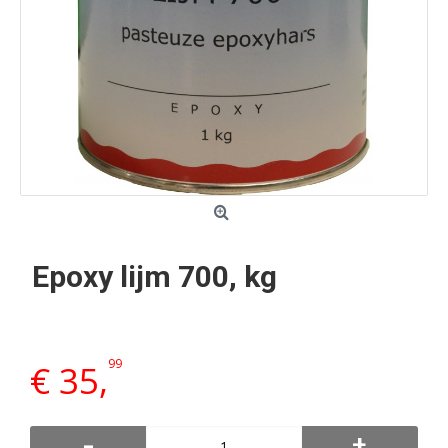
Epoxy lijm 700, kg
99
€ 35,
-
+