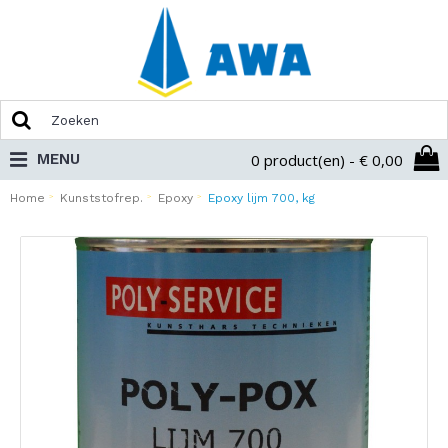
MENU
0 product(en) - € 0,00
Home
Kunststofrep.
Epoxy
Epoxy lijm 700, kg