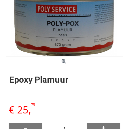
Epoxy Plamuur
75
€ 25,
-
+