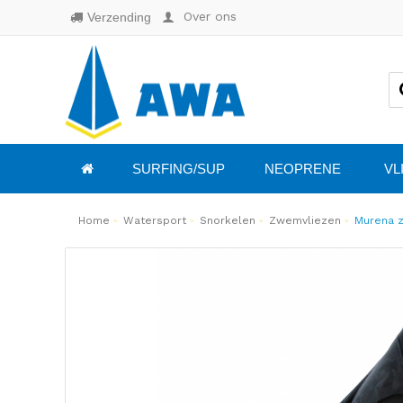
Over ons
Verzending
SURFING/SUP
NEOPRENE
VL
Home
Watersport
Snorkelen
Zwemvliezen
Murena 