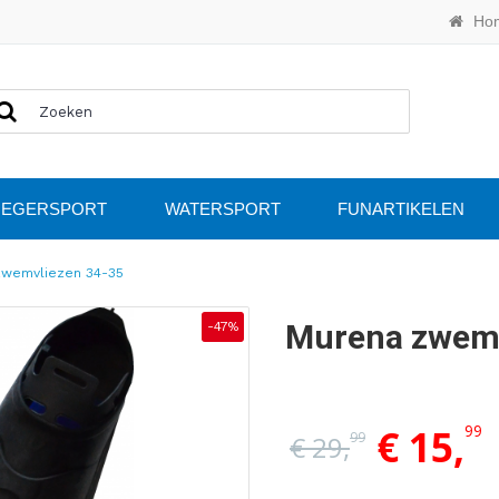
Ho
IEGERSPORT
WATERSPORT
FUNARTIKELEN
zwemvliezen 34-35
Murena zwemv
-47%
99
€ 15,
99
€ 29,