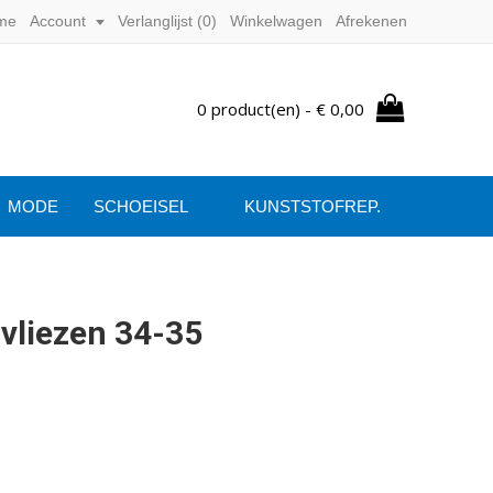
me
Account
Verlanglijst (
0
)
Winkelwagen
Afrekenen
0 product(en) - € 0,00
MODE
SCHOEISEL
KUNSTSTOFREP.
liezen 34-35