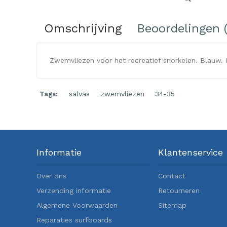
Omschrijving
Beoordelingen (
Zwemvliezen voor het recreatief snorkelen. Blauw.
salvas
,
zwemvliezen
,
34-35
Tags:
Informatie
Klantenservice
Over ons
Contact
Verzending informatie
Retourneren
Algemene Voorwaarden
Sitemap
Reparaties surfboards