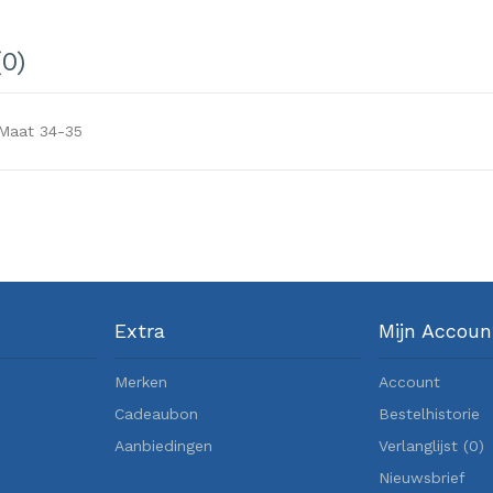
0)
 Maat 34-35
Extra
Mijn Accoun
Merken
Account
Cadeaubon
Bestelhistorie
Aanbiedingen
Verlanglijst (
0
)
Nieuwsbrief